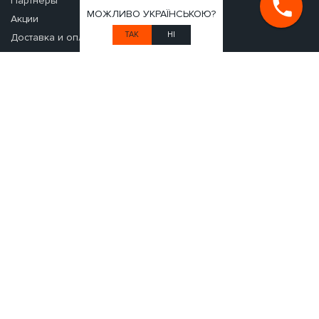
Партнеры
МОЖЛИВО УКРАЇНСЬКОЮ?
Акции
ТАК
НІ
Доставка и оплата
Вопрос-ответ
Аренда авто в Европе
Сдать авто в прокат
УСЛОВИЯ АРЕНДЫ
Условия проката с водителем
Аренда авто без залога
Дополнительная страховка авто
Аренда авто с выездом за границу
Раннее бронирование авто
Аренда авто на сутки
Что такое залог и зачем он нужен?
Дополнительное оборудование