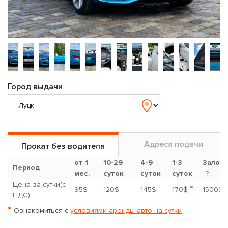
Город выдачи
Адреса подачи
Прокат без водителя
от 1
10-29
4-9
1-3
Залог
Период
мес.
суток
суток
суток
?
Цена за сутки(с
*
95$
120$
145$
170$
1500$
НДС)
*
Ознакомиться с
условиями аренды авто на сутки