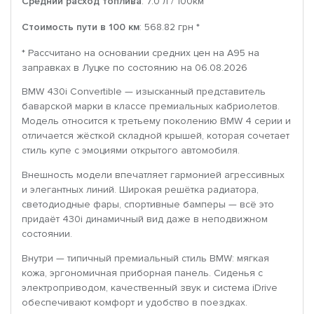
Средний расход топлива
: 7.0 л / 100км
Стоимость пути в 100 км
: 568.82 грн *
* Рассчитано на основании средних цен на A95 на
заправках в Луцке по состоянию на 06.08.2026
BMW 430i Convertible — изысканный представитель
баварской марки в классе премиальных кабриолетов.
Модель относится к третьему поколению BMW 4 серии и
отличается жёсткой складной крышей, которая сочетает
стиль купе с эмоциями открытого автомобиля.
Внешность модели впечатляет гармонией агрессивных
и элегантных линий. Широкая решётка радиатора,
светодиодные фары, спортивные бамперы — всё это
придаёт 430i динамичный вид даже в неподвижном
состоянии.
Внутри — типичный премиальный стиль BMW: мягкая
кожа, эргономичная приборная панель. Сиденья с
электроприводом, качественный звук и система iDrive
обеспечивают комфорт и удобство в поездках.