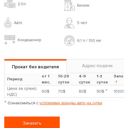
2.0л
Бензин
Авто
5 чел
Кондиционер
6.1 л / 100 км
Адрес подачи
Прокат без водителя
от 1
10-29
4-9
1-3
Залог
Период
мес.
суток
суток
суток
?
Цена за сутки(с
*
60$
70$
80$
90$
1000$
НДС)
*
Ознакомиться с
условиями аренды авто на сутки
Заказать