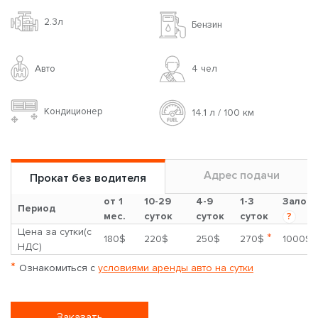
2.3л
Бензин
Авто
4 чел
Кондиционер
14.1 л / 100 км
Адрес подачи
Прокат без водителя
от 1
10-29
4-9
1-3
Залог
Период
мес.
суток
суток
суток
?
Цена за сутки(с
*
180$
220$
250$
270$
1000$
НДС)
*
Ознакомиться с
условиями аренды авто на сутки
Заказать