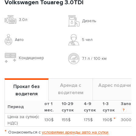
Volkswagen Touareg 3.0TDI
3.0л
Дизель
Авто
5 чел
Кондиционер
7.1 л / 100 км
Аренда с
Адрес подачи
Прокат без
водителем
водителя
от 1
10-29
4-9
1-3
Залог
Период
мес.
суток
суток
суток
?
Цена за сутки(с
*
130$
155$
175$
190$
3000$
НДС)
*
Ознакомиться с
условиями аренды авто на сутки