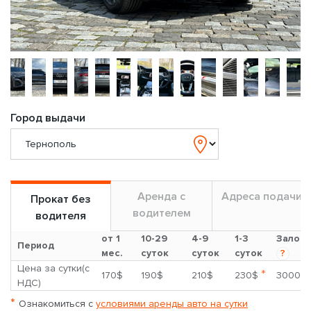
Город выдачи
Аренда с
Адреса подачи
Прокат без
водителем
водителя
от 1
10-29
4-9
1-3
Залог
Период
мес.
суток
суток
суток
?
Цена за сутки(с
*
170$
190$
210$
230$
3000$
НДС)
*
Ознакомиться с
условиями аренды авто на сутки