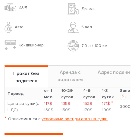
2,0л
Дизель
Авто
5 чел
Кондиционер
7.0 л / 100 км
Аренда с
Адрес подачи
Прокат без
водителем
водителя
от 1
10-29
4-9
1-3
Залог
Период
мес.
суток
суток
суток
?
*
Цена за сутки(с
117$
135$
153$
171$
3000$
НДС)
130$
150$
170$
190$
*
Ознакомиться с
условиями аренды авто на сутки