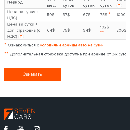
Период
мес.
суток
суток
суток
?
Цена за сутки(с
*
50$
57$
67$
75$
1000$
НДС)
Цена за сутки +
102$
доп. страховка (с
64$
75$
94$
200$
**
НДС)
?
*
Ознакомиться с
условиями аренды авто на сутки
**
Дополнительная страховка доступна при аренде от 3-х суток
Заказать