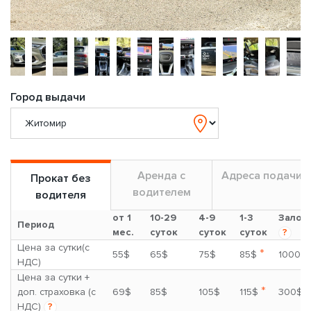
Город выдачи
Аренда с
Адреса подачи
Прокат без
водителем
водителя
от 1
10-29
4-9
1-3
Залог
Период
мес.
суток
суток
суток
?
Цена за сутки(с
*
55$
65$
75$
85$
1000$
НДС)
Цена за сутки +
*
доп. страховка (с
69$
85$
105$
115$
300$
НДС)
?