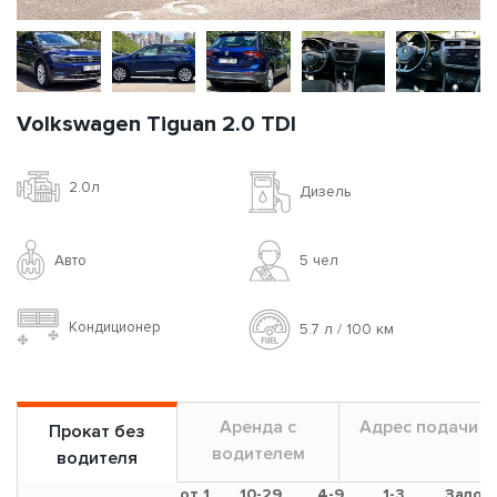
Volkswagen Tiguan 2.0 TDI
2.0л
Дизель
Авто
5 чел
Кондиционер
5.7 л / 100 км
Аренда с
Адрес подачи
Прокат без
водителем
водителя
от 1
10-29
4-9
1-3
Залог