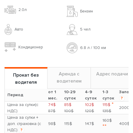
2.0л
Бензин
Авто
5 чел
Кондиционер
6.8 л / 100 км
Аренда с
Адрес подачи
Прокат без
водителем
водителя
от 1
10-29
4-9
1-3
Залог
Период
мес.
суток
суток
суток
?
*
Цена за сутки(с
74$
85$
102$
115$
2000$
НДС)
87$
100$
120$
135$
Цена за сутки +
160$
доп. страховка (с
98$
115$
147$
400$
**
НДС)
?