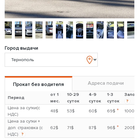
Город выдачи
Адреса подачи
Прокат без водителя
от 1
10-29
4-9
1-3
Залог
Период
мес.
суток
суток
суток
?
Цена за сутки(с
*
48$
53$
60$
69$
1000$
НДС)
Цена за сутки +
*
доп. страховка (с
62$
71$
87$
96$
200$
НДС)
?