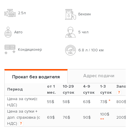
2.5л
Бензин
Авто
5 чел
Кондиционер
6.8 л / 100 км
Адрес подачи
Прокат без водителя
от 1
10-29
4-9
1-3
Залог
Период
мес.
суток
суток
суток
?
Цена за сутки(с
*
55$
58$
63$
73$
800$
НДС)
Цена за сутки +
100$
доп. страховка (с
69$
76$
90$
200$
**
НДС)
?