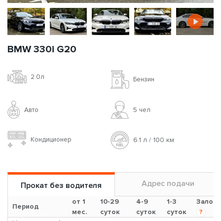
BMW 330i G20
2.0л
Бензин
Авто
5 чел
Кондиционер
6.1 л / 100 км
Адрес подачи
Прокат без водителя
от 1
10-29
4-9
1-3
Залог
Период
мес.
суток
суток
суток
?