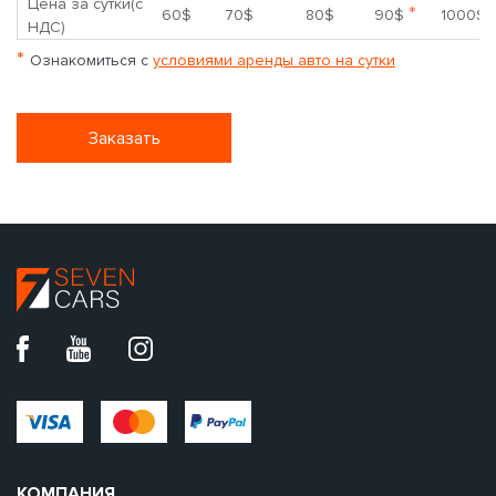
Цена за сутки(с
*
60$
70$
80$
90$
1000$
НДС)
*
Ознакомиться с
условиями аренды авто на сутки
Заказать
КОМПАНИЯ